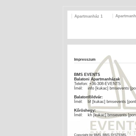
Apartmanh
Apartmanház 1
Impresszum
BMS EVENTS
Balatoni Apartmanházak
Telefon: +36-308-EVENTS
Ímél: info [kukac] bmsevents [po
Balatonföldvár:
Ímél: bf [kukac] bmsevents [pont
Kőröshegy:
Ímél: kh [kukac] bmsevents [pont
Copyright by BMS, BMS SYSTEMS.