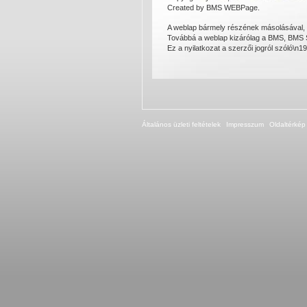
Created by BMS WEBPage.
A weblap bármely részének másolásával, te
Továbbá a weblap kizárólag a BMS, BMS SY
Ez a nyilatkozat a szerzői jogról szóló\n19
Általános üzleti feltételek
Impresszum
Oldaltérkép