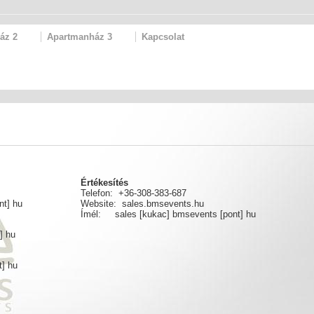
áz 2
Apartmanház 3
Kapcsolat
Értékesítés
Telefon: +36-308-383-687
nt] hu
Website:
sales.bmsevents.hu
Ímél: sales [kukac] bmsevents [pont] hu
] hu
] hu