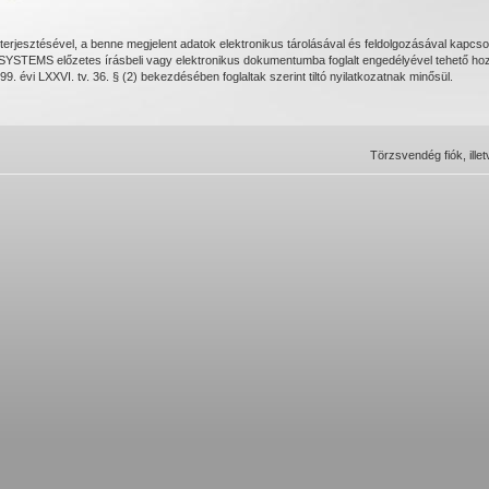
rjesztésével, a benne megjelent adatok elektronikus tárolásával és feldolgozásával kapcsol
STEMS előzetes írásbeli vagy elektronikus dokumentumba foglalt engedélyével tehető hozzá
99. évi LXXVI. tv. 36. § (2) bekezdésében foglaltak szerint tiltó nyilatkozatnak minősül.
Törzsvendég fiók, ille