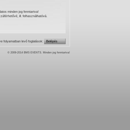
atos minden jog fenntartva!
férhetővé, ill. felhasználhatóvá.
tve folyamatban levő foglalások:
Belépés
© 2009-2014 BMS EVENTS. Minden jog fenntartva!